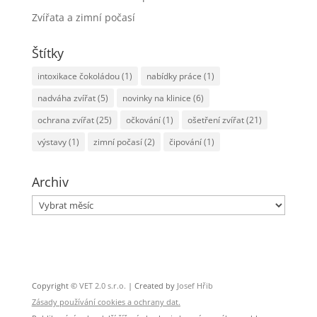
Zvířata a zimní počasí
Štítky
intoxikace čokoládou
(1)
nabídky práce
(1)
nadváha zvířat
(5)
novinky na klinice
(6)
ochrana zvířat
(25)
očkování
(1)
ošetření zvířat
(21)
výstavy
(1)
zimní počasí
(2)
čipování
(1)
Archiv
Archiv
Copyright ©
VET 2.0 s.r.o.
| Created by
Josef Hřib
Zásady používání cookies a ochrany dat.