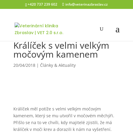
+420 737 239 602
info@veterinazbraslav.cz
Králíček s velmi velkým
močovým kamenem
20/04/2018
|
Články & Aktuality
Králíček měl potíže s velmi velkým močovým
kamenem, který se mu utvořil v močovém měchýři.
Přišlo se na to ve chvíli, kdy majitelé zjistili, že má
králíček v moči krev a dorazili k nám na vyšetření.