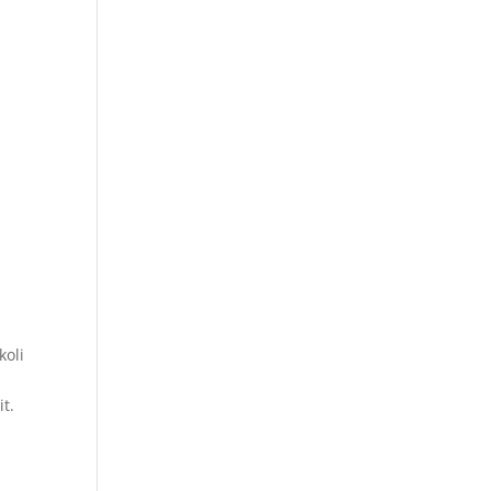
koli
t.