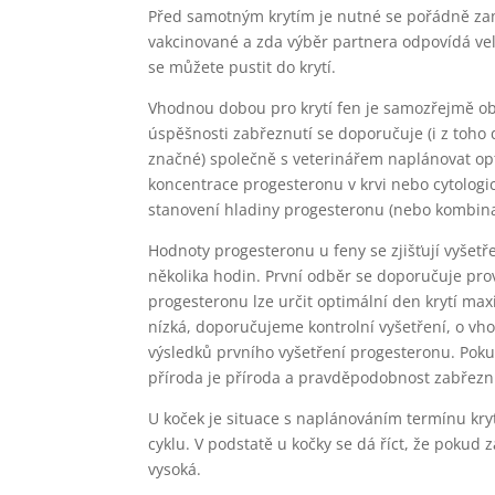
Před samotným krytím je nutné se pořádně zam
vakcinované a zda výběr partnera odpovídá veli
se můžete pustit do krytí.
Vhodnou dobou pro krytí fen je samozřejmě obd
úspěšnosti zabřeznutí se doporučuje (i z toho 
značné) společně s veterinářem naplánovat opti
koncentrace progesteronu v krvi nebo cytolog
stanovení hladiny progesteronu (nebo kombinac
Hodnoty progesteronu u feny se zjišťují vyšet
několika hodin. První odběr se doporučuje prov
progesteronu lze určit optimální den krytí m
nízká, doporučujeme kontrolní vyšetření, o vh
výsledků prvního vyšetření progesteronu. Poku
příroda je příroda a pravděpodobnost zabřeznu
U koček je situace s naplánováním termínu kr
cyklu. V podstatě u kočky se dá říct, že pokud
vysoká.