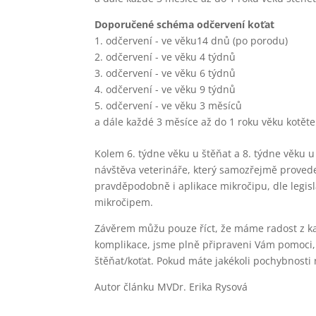
Doporučené schéma odčervení koťat
1. odčervení - ve věku14 dnů (po porodu)
2. odčervení - ve věku 4 týdnů
3. odčervení - ve věku 6 týdnů
4. odčervení - ve věku 9 týdnů
5. odčervení - ve věku 3 měsíců
a dále každé 3 měsíce až do 1 roku věku kotěte 
Kolem 6. týdne věku u štěňat a 8. týdne věku u
návštěva veterináře, který samozřejmě provede
pravděpodobně i aplikace mikročipu, dle legis
mikročipem.
Závěrem můžu pouze říct, že máme radost z kaž
komplikace, jsme plně připraveni Vám pomoci, a
štěňat/koťat. Pokud máte jakékoli pochybnosti 
Autor článku MVDr. Erika Rysová