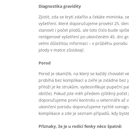
Diagnostika gravidity
Zjistit, zda se krytí zdařilo a čekáte miminka,
vyšetření, které doporučujeme provést 25. den
stanovit i počet plodů, ale toto číslo bude sp
rentgenové vyšetření po ukončeném 45. dni grav
velmi důležitou informaci – v průběhu porodu p
plody v matce zůstávají.
Porod
Porod je okamžik, na který se každý chovatel v
probíhá bez komplikací a zvíře je zvládne bez j
přiloží je ke strukům, vydesinfikuje pupeční pa
obtíže). Pokud jste měli předem zjištěný počet 
doporučujeme první kontrolu u veterináře až v
ukončení porodu doporučujeme rychlé sonogra
komplikace a zde je seznam případů, kdy byste 
Příznaky, že je u rodící fenky něco špatně: