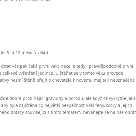
(6, 9, a 12 měsíců věku)
 koťat Vás pak čeká první vakcinace, a tedy i pravděpodobně první
 celkové vyšetření jedince. U štěňat se v tomto věku provede
lativy nesmí štěně přejít o chovatele k novému majiteli neoznačené
dé dobře probíhající gravidity a porodu, ale když se vyskytne jaká
by byla zajištěna co největší bezpečnost Vaší feny/kočky a jejích
nebo dotazy související s tímto tématem, neváhejte se na nás obráti