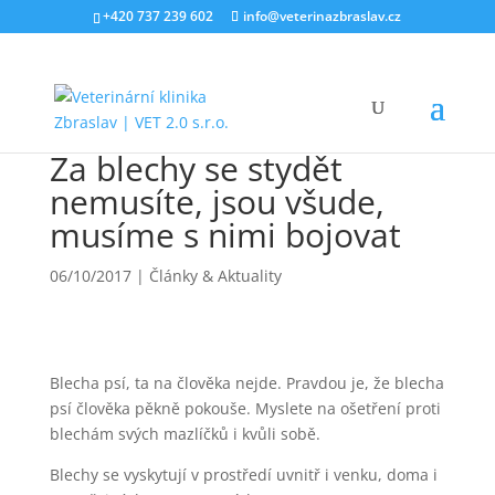
+420 737 239 602
info@veterinazbraslav.cz
Za blechy se stydět
nemusíte, jsou všude,
musíme s nimi bojovat
06/10/2017
|
Články & Aktuality
Blecha psí, ta na člověka nejde. Pravdou je, že blecha
psí člověka pěkně pokouše. Myslete na ošetření proti
blechám svých mazlíčků i kvůli sobě.
Blechy se vyskytují v prostředí uvnitř i venku, doma i