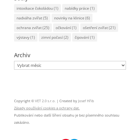
intoxikace čokoládou
(1)
nabídky práce
(1)
nadváha zvířat
(5)
novinky na klinice
(6)
ochrana zvířat
(25)
očkování
(1)
ošetření zvířat
(21)
výstavy
(1)
zimní počasí
(2)
čipování
(1)
Archiv
Archiv
Copyright ©
VET 2.0 s.r.o.
| Created by
Josef Hřib
Zásady používání cookies a ochrany dat.
Publikování nebo další šíření obsahu je bez písemného souhlasu
zakázáno.